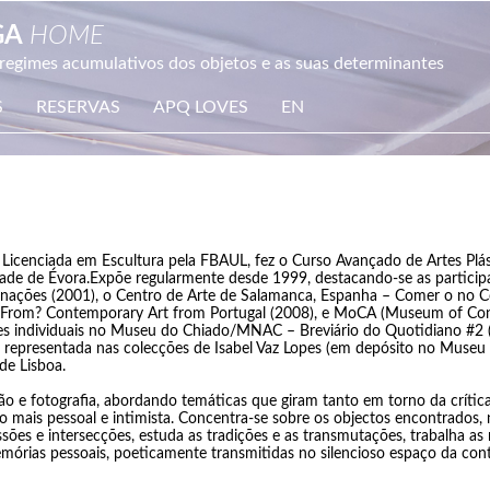
GA
HOME
 regimes acumulativos dos objetos e as suas determinantes
S
RESERVAS
APQ LOVES
EN
i. Licenciada em Escultura pela FBAUL, fez o Curso Avançado de Artes Plá
idade de Évora.Expõe regularmente desde 1999, destacando-se as particip
minações (2001), o Centro de Arte de Salamanca, Espanha – Comer o no Co
u From? Contemporary Art from Portugal (2008), e MoCA (Museum of Con
ões individuais no Museu do Chiado/MNAC – Breviário do Quotidiano #2 
á representada nas colecções de Isabel Vaz Lopes (em depósito no Muse
de Lisboa.
o e fotografia, abordando temáticas que giram tanto em torno da crítica 
mais pessoal e intimista. Concentra-se sobre os objectos encontrados,
ssões e intersecções, estuda as tradições e as transmutações, trabalha 
mórias pessoais, poeticamente transmitidas no silencioso espaço da con