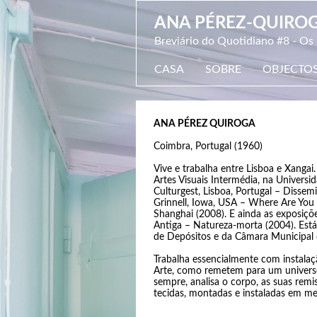
ANA PÉREZ-QUIRO
Breviário do Quotidiano #8 - Os
CASA
SOBRE
OBJECTO
ANA PÉREZ QUIROGA
Coimbra, Portugal (1960)
Vive e trabalha entre Lisboa e Xanga
Artes Visuais Intermédia, na Univers
Culturgest, Lisboa, Portugal – Disse
Grinnell, Iowa, USA – Where Are Yo
Shanghai (2008). E ainda as exposiç
Antiga – Natureza-morta (2004). Est
de Depósitos e da Câmara Municipal 
Trabalha essencialmente com instalaçã
Arte, como remetem para um universo 
sempre, analisa o corpo, as suas remi
tecidas, montadas e instaladas em me